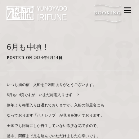
メニ
FOOD
BATH
ACCESS
6月も中頃！
FAQ
POSTED ON
2024年6月14日
ROOM
GALLERY
いつも湯の宿 入船をご利用ありがとうございます。
PROMISE
6月も中頃ですが、いまだ梅雨入りせず…？
CONTACT
例年より梅雨入りは遅れておりますが、入船の部屋名にも
なっております「ハナシノブ」が見頃を迎えております。
全国でも阿蘇にしか自生していない希少な花ですので、
是非、阿蘇まで足を運んでいただけましたら幸いです。