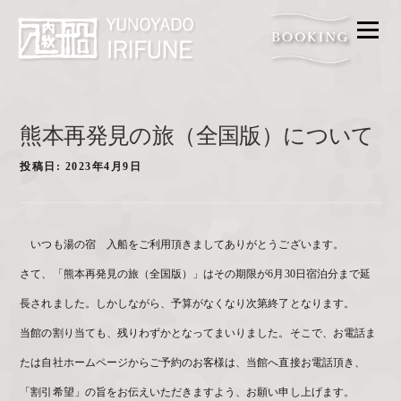
メニ
FOOD
BATH
ACCESS
熊本再発見の旅（全国版）について
FAQ
投稿日:
2023年4月9日
ROOM
GALLERY
いつも湯の宿 入船をご利用頂きましてありがとうございます。
PROMISE
さて、「熊本再発見の旅（全国版）」はその期限が6月30日宿泊分まで延
CONTACT
長されました。しかしながら、予算がなくなり次第終了となります。
当館の割り当ても、残りわずかとなってまいりました。そこで、お電話ま
たは自社ホームページからご予約のお客様は、当館へ直接お電話頂き、
「割引希望」の旨をお伝えいただきますよう、お願い申し上げます。