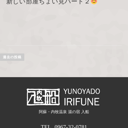
新しい部屋ちょい見パート２
投
過去の投稿
稿
ナ
ビ
ゲ
ー
阿蘇・内牧温泉 湯の宿 入船
シ
TEL
0967-32-0781