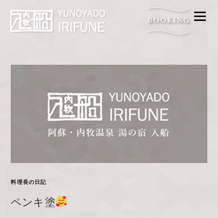
メニ
FOOD
BATH
ACCESS
FAQ
ROOM
GALLERY
PROMISE
CONTACT
料理長の日記
ペンキ塗