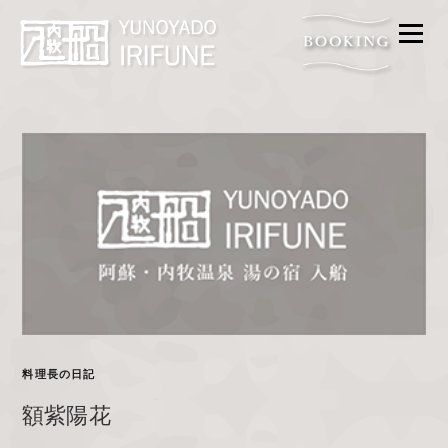
メニ
FOOD
BATH
ACCESS
FAQ
ROOM
GALLERY
PROMISE
CONTACT
料理長の日記
額紫陽花