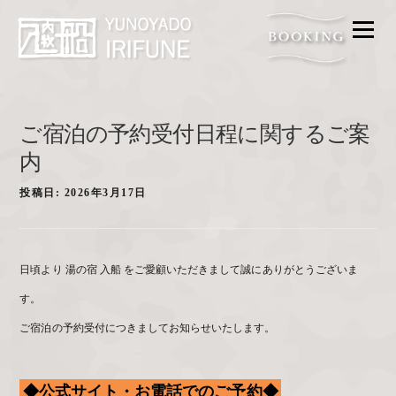
メニ
FOOD
BATH
ACCESS
ご宿泊の予約受付日程に関するご案
内
FAQ
ROOM
投稿日:
2026年3月17日
GALLERY
PROMISE
日頃より 湯の宿 入船 をご愛顧いただきまして誠にありがとうございま
CONTACT
す。
ご宿泊の予約受付につきましてお知らせいたします。
◆公式サイト・お電話でのご予約◆