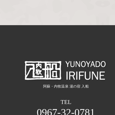
投
稿
ナ
ビ
ゲ
ー
シ
阿蘇・内牧温泉 湯の宿 入船
ョ
TEL
0967-32-0781
ン