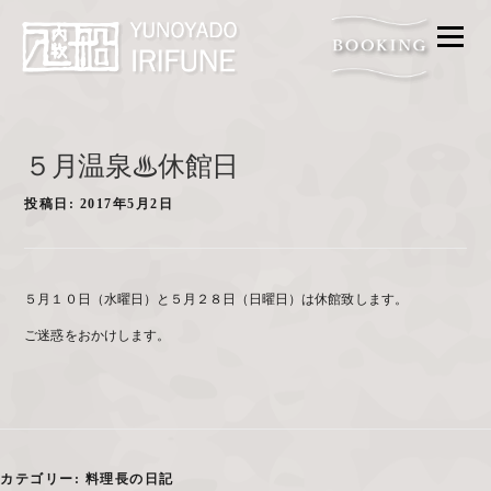
メニ
FOOD
BATH
ACCESS
５月温泉♨休館日
FAQ
投稿日:
2017年5月2日
ROOM
GALLERY
５月１０日（水曜日）と５月２８日（日曜日）は休館致します。
PROMISE
ご迷惑をおかけします。
CONTACT
カテゴリー:
料理長の日記