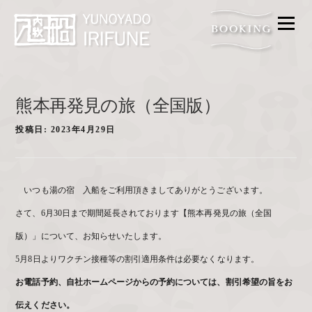
メニ
FOOD
BATH
ACCESS
熊本再発見の旅（全国版）
FAQ
投稿日:
2023年4月29日
ROOM
GALLERY
いつも湯の宿 入船をご利用頂きましてありがとうございます。
PROMISE
さて、6月30日まで期間延長されております【熊本再発見の旅（全国
CONTACT
版）」について、お知らせいたします。
5月8日よりワクチン接種等の割引適用条件は必要なくなります。
お電話予約、自社ホームページからの予約については、割引希望の旨をお
伝えください。