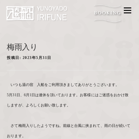
メニ
FOOD
BATH
ACCESS
梅雨入り
FAQ
投稿日:
2023年5月31日
ROOM
GALLERY
いつも湯の宿 入船をご利用頂きましてありがとうございます。
PROMISE
5月31日、6月1日は連休を頂いております。お客様にはご迷惑をおかけ致
CONTACT
しますが、よろしくお願い致します。
さて梅雨入りしたようですね。前線と台風に挟まれて、雨の日が続いて
おります。